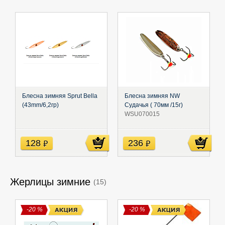
Блесна зимняя Sprut Bella
Блесна зимняя NW
(43mm/6,2гр)
Судачья ( 70мм /15г)
WSU070015
128
236
руб
руб
Жерлицы зимние
(15)
-20 %
-20 %