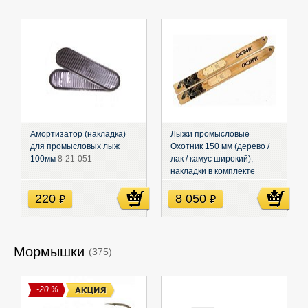
Амортизатор (накладка)
Лыжи промысловые
для промысловых лыж
Охотник 150 мм (дерево /
100мм
8-21-051
лак / камус широкий),
накладки в комплекте
охотник
220
8 050
руб
руб
Мормышки
(375)
-20 %