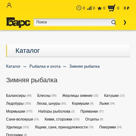
0
0
0
0
0
руб
Каталог
Каталог
Рыбалка и охота
Зимняя рыбалка
Зимняя рыбалка
Балансиры
Блесны
Жерлицы зимние
Катушки
(68)
(90)
(15)
(13)
Ледобуры
Леска, шнуры
Кормушки
Лыжи
(163)
(61)
(6)
(34)
Мормышки
Наборы рыболова
Приманки
(375)
(2)
(37)
Сани-волокуши
Кивки, сторожки
Отцепы
(14)
(103)
(8)
Удилища
Ящики, сани, принадлежности
Пикормки
(151)
(70)
(24)
Поплавки
(8)