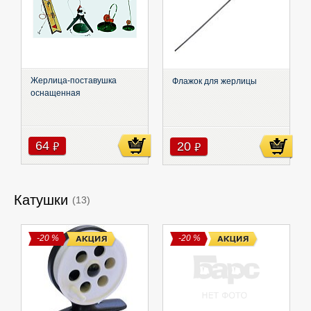
Жерлица-поставушка
Флажок для жерлицы
оснащенная
64
20
руб
руб
Катушки
(13)
-20 %
-20 %