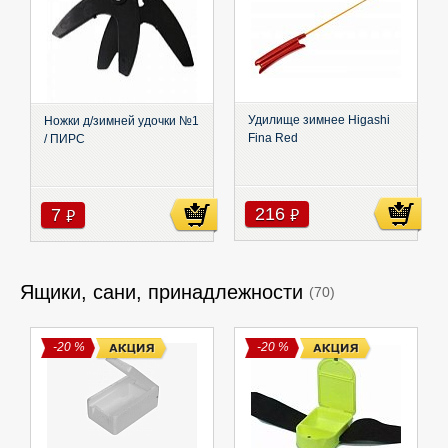
Удилище зимнее Higashi
Ножки д/зимней удочки №1
Fina Red
/ ПИРС
216
7
руб
руб
Ящики, сани, принадлежности
(70)
-20 %
-20 %