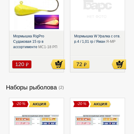
Мормышка RigPro
Мормышка W Уралка с отв.
Судаковая 15 гр в
р.4 / 1,01 гр / Яман
Я-МР
ассортименте
МС1-18 РП
120
72
руб
руб
Наборы рыболова
(2)
-20 %
-20 %