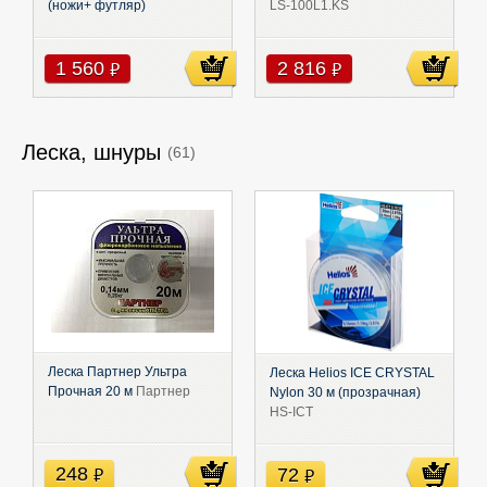
(ножи+ футляр)
LS-100L1.KS
1 560
2 816
руб
руб
Леска, шнуры
(61)
Леска Партнер Ультра
Леска Helios ICE CRYSTAL
Прочная 20 м
Партнер
Nylon 30 м (прозрачная)
HS-ICT
248
72
руб
руб