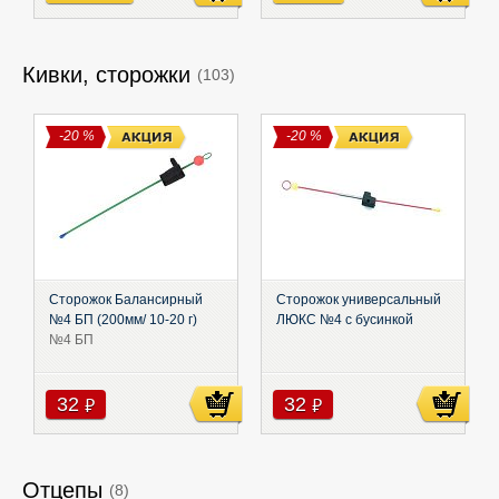
Кивки, сторожки
(103)
-20 %
-20 %
Сторожок Балансирный
Сторожок универсальный
№4 БП (200мм/ 10-20 г)
ЛЮКС №4 с бусинкой
№4 БП
32
32
руб
руб
Отцепы
(8)