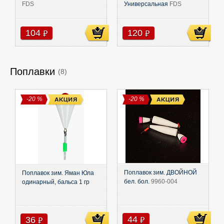
FDS
Универсальная
FDS
104
120
руб
руб
Поплавки
(8)
-20 %
-20 %
Поплавок зим. ДВОЙНОЙ
Поплавок зим. Яман Юла
бел. бол.
9960-004
одинарный, бальса 1 гр
44
36
руб
руб