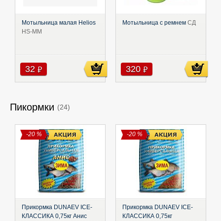
Мотыльница малая Helios
Мотыльница с ремнем
СД
HS-MM
32
320
руб
руб
Пикормки
(24)
-20 %
-20 %
Прикормка DUNAEV ICE-
Прикормка DUNAEV ICE-
КЛАССИКА 0,75кг Анис
КЛАССИКА 0,75кг