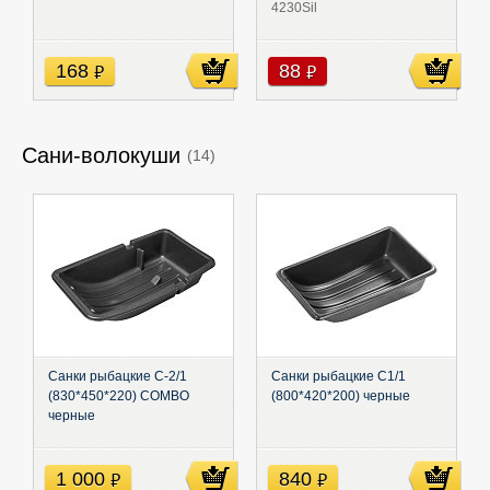
4230Sil
168
88
руб
руб
Сани-волокуши
(14)
Санки рыбацкие С-2/1
Санки рыбацкие С1/1
(830*450*220) COMBO
(800*420*200) черные
черные
1 000
840
руб
руб