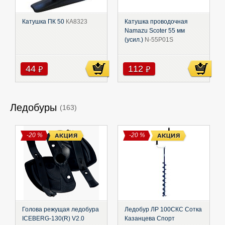
Катушка ПК 50
КА8323
Катушка проводочная
Namazu Scoter 55 мм
(усил.)
N-55P01S
44
112
руб
руб
Ледобуры
(163)
-20 %
-20 %
Голова режущая ледобура
Ледобур ЛР 100СКС Сотка
ICEBERG-130(R) V2.0
Казанцева Спорт