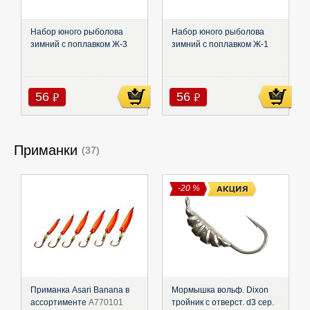
Набор юного рыболова
Набор юного рыболова
зимний с поплавком Ж-3
зимний с поплавком Ж-1
56
56
руб
руб
Приманки
(37)
-20 %
Приманка Asari Banana в
Мормышка вольф. Dixon
ассортименте
A770101
тройник с отверст. d3 сер.