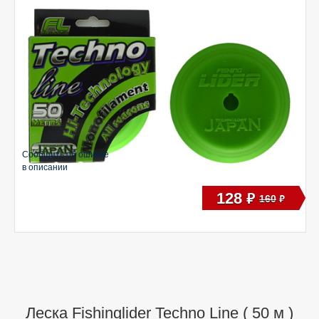
Сообщить об ошибке
в описании
128
руб
160
руб
Леска Fishinglider Techno Line ( 50 м )