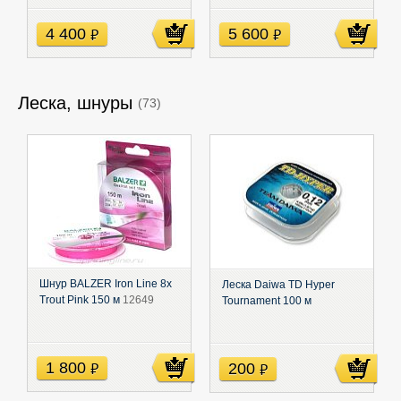
4 400
5 600
руб
руб
Леска, шнуры
(73)
Шнур BALZER Iron Line 8x
Леска Daiwa TD Hyper
Trout Pink 150 м
12649
Tournament 100 м
1 800
200
руб
руб