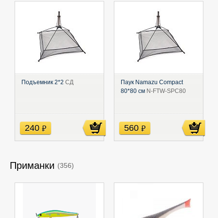
Подъемник 2*2
СД
Паук Namazu Compact
80*80 см
N-FTW-SPC80
240
560
руб
руб
Приманки
(356)