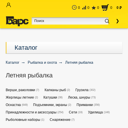
0
0
0
0
0
руб
Каталог
Каталог
Рыбалка и охота
Летняя рыбалка
Летняя рыбалка
Верши, раколовки
Капканы рыб
Грузила
(7)
(2)
(302)
Жерлицы летние
Катушки
Леска, шнуры
(2)
(38)
(73)
Оснастка
Подъемники, экраны
Приманки
(649)
(2)
(356)
Принадлежности и аксессуары
Сети
Удилища
(254)
(19)
(146)
Рыболовные наборы
Снаряжение
(1)
(7)