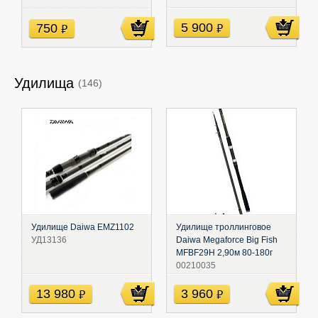
5 900
750
руб
руб
Удилища
(146)
Удилище Daiwa EMZ1102
Удилище троллинговое
УД13136
Daiwa Megaforce Big Fish
MFBF29H 2,90м 80-180г
00210035
13 980
3 960
руб
руб