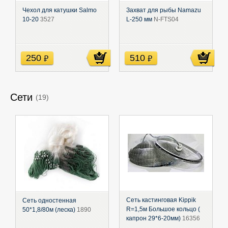
Чехол для катушки Salmo
Захват для рыбы Namazu
10-20
3527
L-250 мм
N-FTS04
250
510
руб
руб
Сети
(19)
Сеть кастинговая Kippik
Сеть одностенная
R=1,5м Большое кольцо (
50*1,8/80м (леска)
1890
капрон 29*6-20мм)
16356