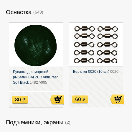
Оснастка
(649)
Вертлюг 0020 (10 шт)
0020
Бусинка для морской
рыбалки BALZER AntiCrash
Soft Black
14827/005
60
80
руб
руб
Подъемники, экраны
(2)