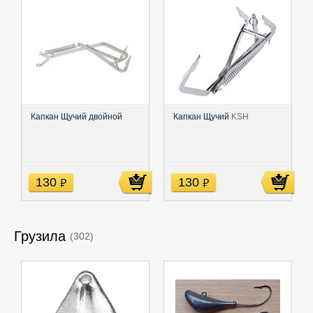
Капкан Щучий двойной
Капкан Щучий
KSH
130
130
руб
руб
Грузила
(302)