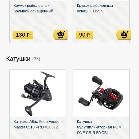
Кружок рыболовный
Кружок рыболовный
большой оснащенный
оснащ.
СО5578
130
90
руб
руб
Катушки
(38)
Катушка Allux Pride Feeder
Катушка
Master 6510 PRO
X20072
мультипликаторная NUM
ONE CR R RYOBI