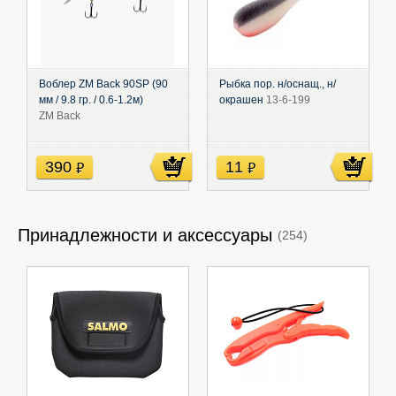
Воблер ZM Back 90SP (90
Рыбка пор. н/оснащ., н/
мм / 9.8 гр. / 0.6-1.2м)
окрашен
13-6-199
ZM Back
390
11
руб
руб
Принадлежности и аксессуары
(254)