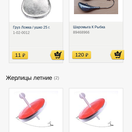
Шаромыга К Рыбка
Груз Ложка / ушко 25 г.
89468966
1-02-0012
120
11
руб
руб
Жерлицы летние
(2)