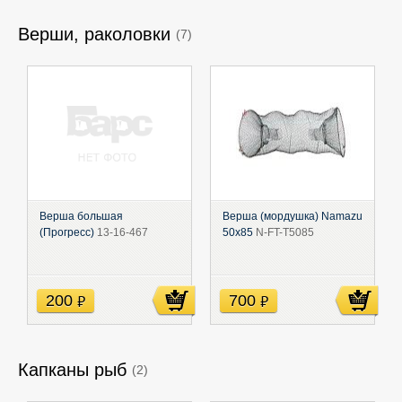
Верши, раколовки
(7)
Верша большая
Верша (мордушка) Namazu
(Прогресс)
13-16-467
50х85
N-FT-T5085
200
700
руб
руб
Капканы рыб
(2)