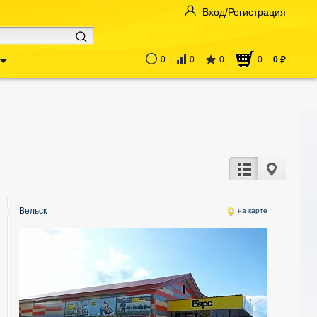
Вход/Регистрация
0
0
0
0
0
руб
Вельск
на карте