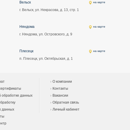
Вельск
на карте
г. Вельск, ул. Некрасова, д. 13, стр. 1
Няндома
на карте
г. Няндома, ул. Островского, д. 9
Плесецк
на карте
п. Плесецк, ул. Октябрьская, д. 1
рат
О компании
сертификаты
Контакты
 обработке данных
Вакансии
обработку
Обратная связь
х данных
Личный кабинет
еты
ентр