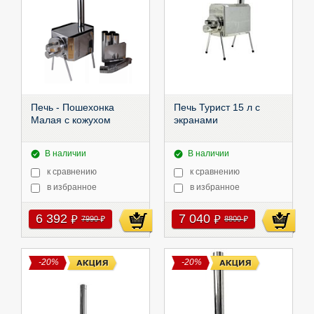
Печь - Пошехонка
Печь Турист 15 л с
Малая с кожухом
экранами
В наличии
В наличии
к сравнению
к сравнению
в избранное
в избранное
6 392
7 040
руб
руб
7990
8800
руб
руб
-20%
-20%