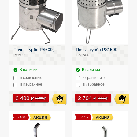
Печь - турбо PS600,
Печь - турбо PS1500,
PS600
PS1500
В наличии
В наличии
к сравнению
к сравнению
в избранное
в избранное
2 400
2 704
руб
руб
3000
3380
руб
руб
-20%
-20%