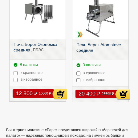
Печь Берег Экономка
Печь Берег Atomstove
средняя,
ПБЭС
средняя
В наличии
В наличии
к сравнению
к сравнению
в избранное
в избранное
12 800
20 400
руб
16000
руб
руб
25500
руб
В интернет‑магазине «Барс» представлен широкий выбор печей для
палаток — надёжных помощников в походах, на зимней рыбалке и