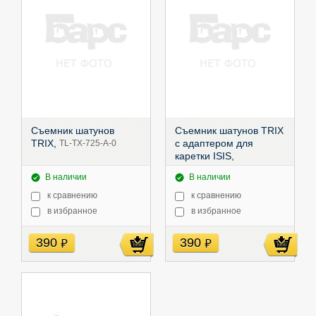
Съемник шатунов
Съемник шатунов TRIX
TRIX,
с адаптером для
TL-TX-725-A-0
каретки ISIS,
TL-TX-725-B-0
В наличии
В наличии
к сравнению
к сравнению
в избранное
в избранное
390
390
руб
руб