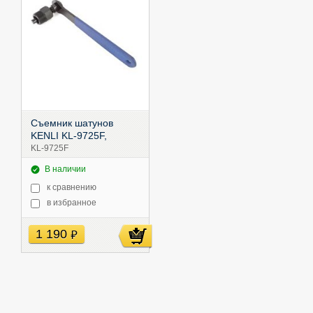
Съемник шатунов
KENLI KL-9725F,
KL-9725F
В наличии
к сравнению
в избранное
1 190
руб