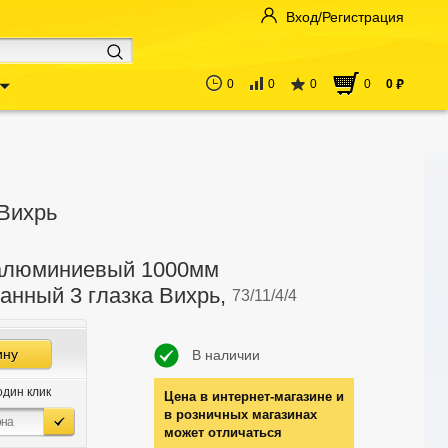
Вход/Регистрация
0
0
0
0
0
руб
Вихрь
алюминиевый 1000мм
анный 3 глазка Вихрь,
73/11/4/4
ину
В наличии
один клик
Цена в интернет-магазине и
в розничных магазинах
может отличаться