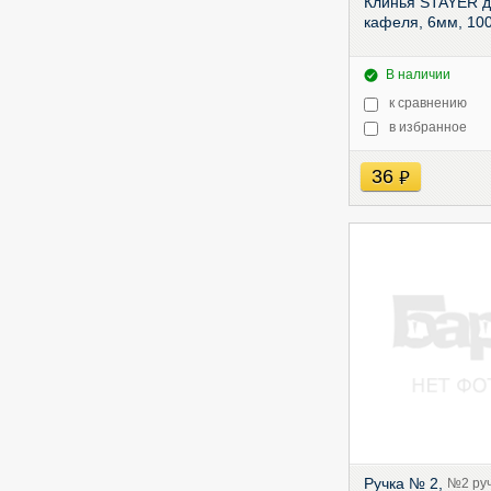
Клинья STAYER 
кафеля, 6мм, 10
В наличии
к сравнению
в избранное
36
руб
Ручка № 2,
№2 ру