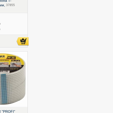
рона T-
 мм,
37855
ю
е
 "PROFI"