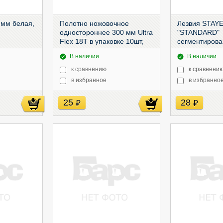
 мм белая,
Полотно ножовочное
Лезвия STAY
одностороннее 300 мм Ultra
"STANDARD"
Flex 18Т в упаковке 10шт,
сегментирова
10 шт, в бокс
40170
В наличии
В наличии
к сравнению
к сравнени
в избранное
в избранно
25
28
руб
руб