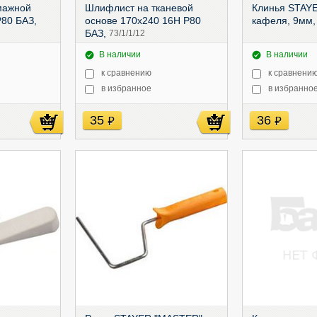
мажной
Шлифлист на тканевой
Клинья STAY
P80 БАЗ,
основе 170х240 16Н P80
кафеля, 9мм,
БАЗ,
73/1/1/12
В наличии
В наличии
к сравнению
к сравнени
в избранное
в избранно
35
36
руб
руб