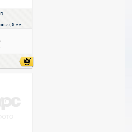
ER
нные, 9 мм,
е,
09050-S10
ю
е