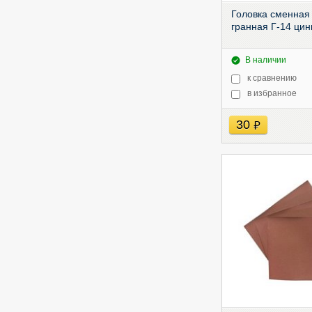
Головка сменная 
гранная Г-14 цин
В наличии
к сравнению
в избранное
30
руб