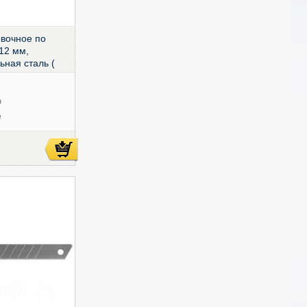
вочное по
12 мм,
ьная сталь (
5
ю
е