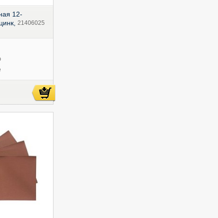
ная 12-
 цинк,
21406025
ю
е