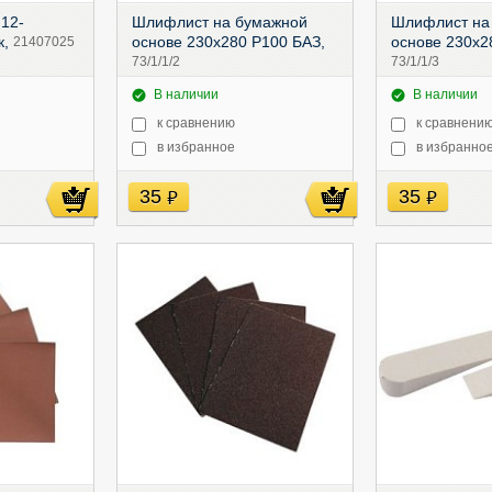
12-
Шлифлист на бумажной
Шлифлист на
к,
основе 230х280 P100 БАЗ,
основе 230х2
21407025
73/1/1/2
73/1/1/3
В наличии
В наличии
к сравнению
к сравнени
в избранное
в избранно
35
35
руб
руб