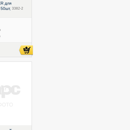
ER для
 50шт,
3382-2
ю
е