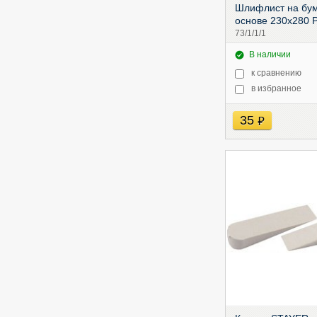
Шлифлист на бу
основе 230х280 
73/1/1/1
В наличии
к сравнению
в избранное
35
руб