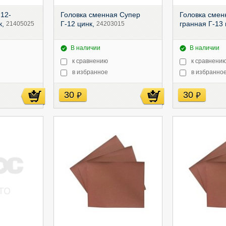
12-
Головка сменная Супер
Головка смен
к,
Г-12 цинк,
гранная Г-13
21405025
24203015
В наличии
В наличии
к сравнению
к сравнени
в избранное
в избранно
30
30
руб
руб