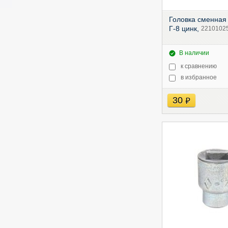
Головка сменная
Г-8 цинк,
2210102
В наличии
к сравнению
в избранное
30
руб