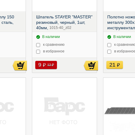
ллу 150
Шпатель STAYER "MASTER"
Полотно ножо
 сталь,
резиновый, черный, 1шт,
металлу 300х
40мм,
инструментал
1015-40_z02
24 ТPI ),
4011
В наличии
В наличии
к сравнению
к сравнени
в избранное
в избранно
9
21
руб
руб
12
руб