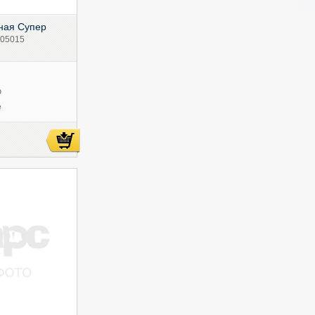
ная Супер
205015
ю
е