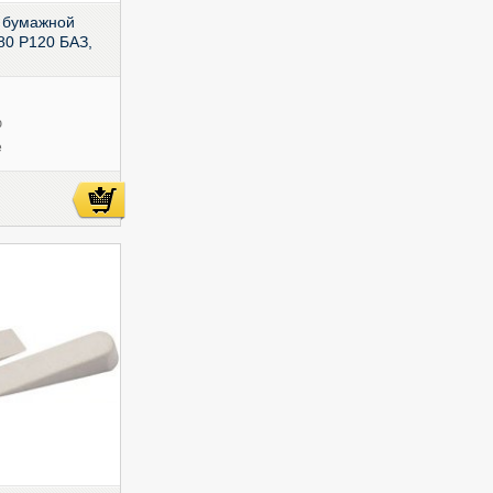
 бумажной
80 P120 БАЗ,
ю
е