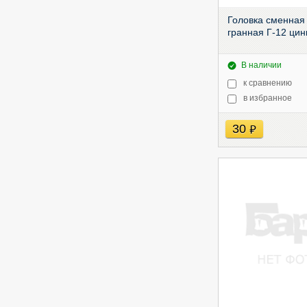
Головка сменная 
гранная Г-12 цин
В наличии
к сравнению
в избранное
30
руб