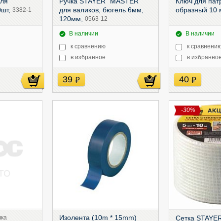
для
Ручка STAYER "MASTER"
Ключ для пат
0шт,
для валиков, бюгель 6мм,
образный 10
3382-1
120мм,
0563-12
В наличии
В наличии
к сравнению
к сравнени
в избранное
в избранно
39
40
руб
руб
-30%
Изолента (10m * 15mm)
чка
Сетка STAYER