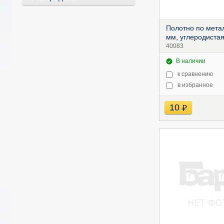
Полотно по мета
мм, углеродистая
40083
В наличии
к сравнению
в избранное
10
руб