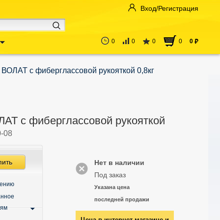
Вход/Регистрация
0
0
0
0
0
руб
 ВОЛАТ с фиберглассовой рукояткой 0,8кг
ЛАТ с фиберглассовой рукояткой
-08
пить
Нет в наличии
Под заказ
нению
Указана цена
анное
последней продажи
ьям
Цена в интернет-магазине и