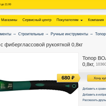
00 до 21:00
Магазины
Сервисный центр
Покупателям
Компания
ументы
Строительные
Ручные инструменты
Топор
с фиберглассовой рукояткой 0,8кг
Топор ВО
0,8кг,
10360
680
руб
Хочу ку
Добавить к срав
Добавить в избр
Рассказать друз