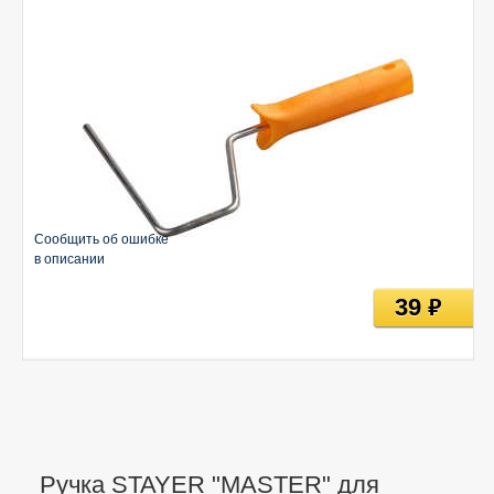
Сообщить об ошибке
в описании
39
руб
Ручка STAYER "MASTER" для