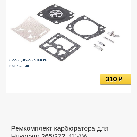
Сообщить об ошибке
в описании
310
руб
Ремкомплект карбюратора для
Husqvarn 365/372,
401-336