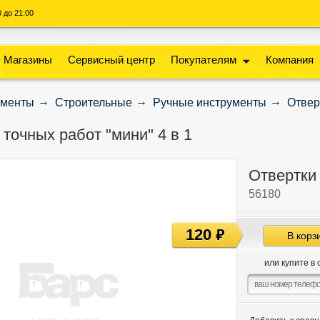
00 до 21:00
Магазины
Сервисный центр
Покупателям
Компания
ументы
Строительные
Ручные инструменты
Отвер
точных работ "мини" 4 в 1
Отвертки 
56180
120
руб
В корз
или купите в 