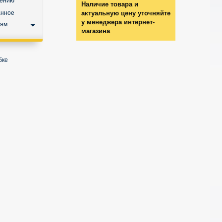
нению
Наличие товара и
анное
актуальную цену уточняйте
у менеджера интернет-
ьям
магазина
бке