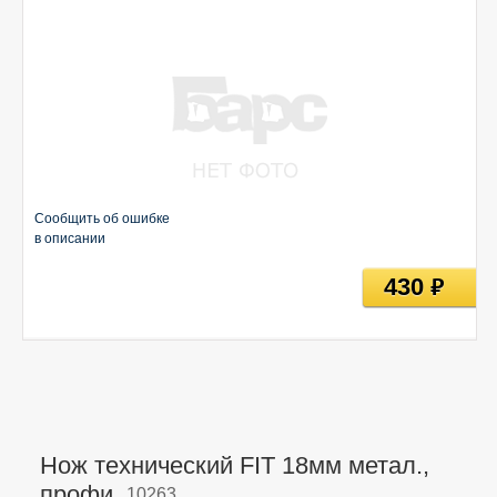
Сообщить об ошибке
в описании
430
руб
Нож технический FIT 18мм метал.,
профи,
10263