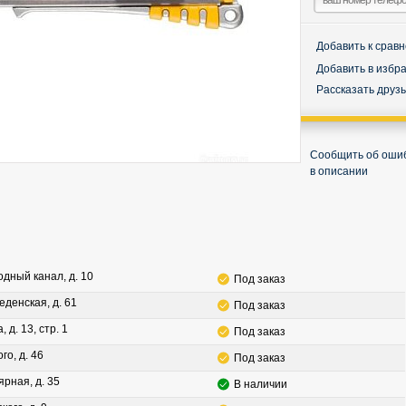
Добавить к срав
Добавить в избр
Рассказать друз
Сообщить об оши
в описании
водный канал, д. 10
Под заказ
леденская, д. 61
Под заказ
, д. 13, стр. 1
Под заказ
го, д. 46
Под заказ
ярная, д. 35
В наличии