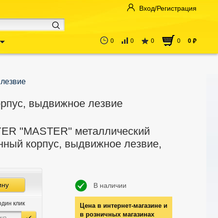
Вход/Регистрация
0
0
0
0
0
руб
 лезвие
рпус, выдвижное лезвие
ER "MASTER" металлический
нный корпус, выдвижное лезвие,
ину
В наличии
один клик
Цена в интернет-магазине и
в розничных магазинах