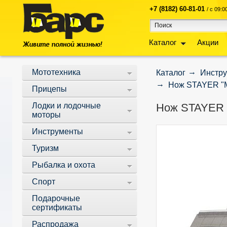
+7 (8182) 60-81-01
/ с 09:
Каталог
Акции
Мототехника
Каталог
Инстр
Нож STAYER "M
Прицепы
Лодки и лодочные
Нож STAYER 
моторы
Инструменты
Туризм
Рыбалка и охота
Спорт
Подарочные
сертификаты
Распродажа