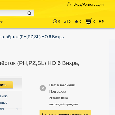
Вход/Регистрация
0
0
0
0
0
руб
 отвёрток (PH,PZ,SL) НО 6 Вихрь
ёрток (PH,PZ,SL) НО 6 Вихрь,
пить
Нет в наличии
Под заказ
нению
Указана цена
анное
последней продажи
ьям
Цена в интернет-магазине и