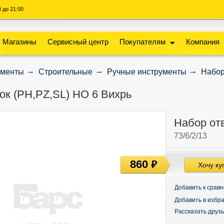
00 до 21:00
Магазины
Сервисный центр
Покупателям
Компания
ументы
Строительные
Ручные инструменты
Набор
ок (PH,PZ,SL) НО 6 Вихрь
Набор отв
73/6/2/13
860
руб
Хочу ку
Добавить к срав
Добавить в избр
Рассказать друз