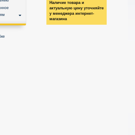
нению
Наличие товара и
анное
актуальную цену уточняйте
у менеджера интернет-
ьям
магазина
бке