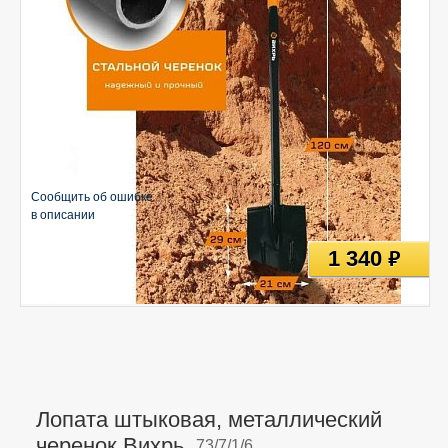
Сообщить об ошибке
в описании
1 340
руб
Лопата штыковая, металлический
черенок Вихрь,
73/7/1/6