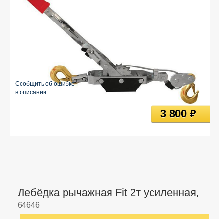
Сообщить об ошибке
в описании
3 800
руб
Лебёдка рычажная Fit 2т усиленная,
64646