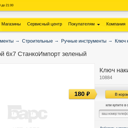
00 до 21:00
Магазины
Сервисный центр
Покупателям
Компания
ументы
Строительные
Ручные инструменты
Ключ 
й 6х7 СтанкоИмпорт зеленый
Ключ нак
10884
180
руб
В корз
или купите в 