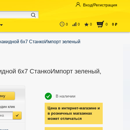
Вход/Регистрация
0
0
0
0
0
руб
накидной 6х7 СтанкоИмпорт зеленый
идной 6х7 СтанкоИмпорт зеленый,
ину
В наличии
один клик
Цена в интернет-магазине и
в розничных магазинах
может отличаться