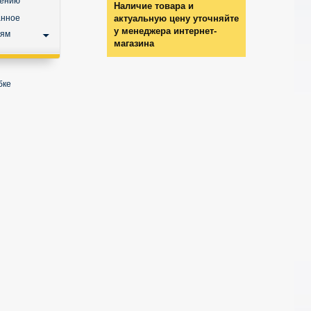
нению
Наличие товара и
анное
актуальную цену уточняйте
у менеджера интернет-
ьям
магазина
бке