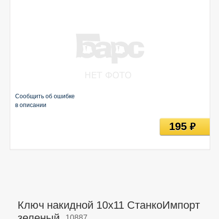
Сообщить об ошибке
в описании
195
руб
Ключ накидной 10х11 СтанкоИмпорт
зеленый,
10887