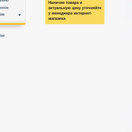
нению
Наличие товара и
анное
актуальную цену уточняйте
у менеджера интернет-
ьям
магазина
бке