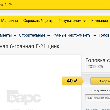
00 до 21:00
Магазины
Сервисный центр
Покупателям
Компания
ументы
Строительные
Ручные инструменты
Голов
ная 6-гранная Г-21 цинк
Головка с
22012025
40
руб
В корз
или купите в 