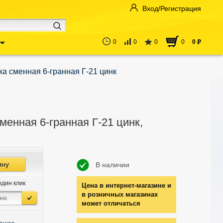
Вход/Регистрация
0
0
0
0
0
руб
ка сменная 6-гранная Г-21 цинк
менная 6-гранная Г-21 цинк,
ину
В наличии
один клик
Цена в интернет-магазине и
в розничных магазинах
может отличаться