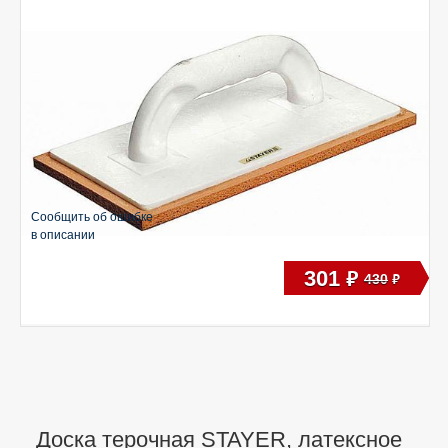
Сообщить об ошибке
в описании
301
руб
430
руб
Доска терочная STAYER, латексное