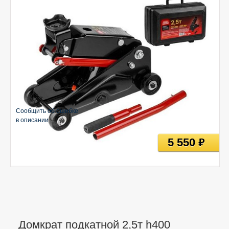
Сообщить об ошибке
в описании
5 550
руб
Домкрат подкатной 2,5т h400