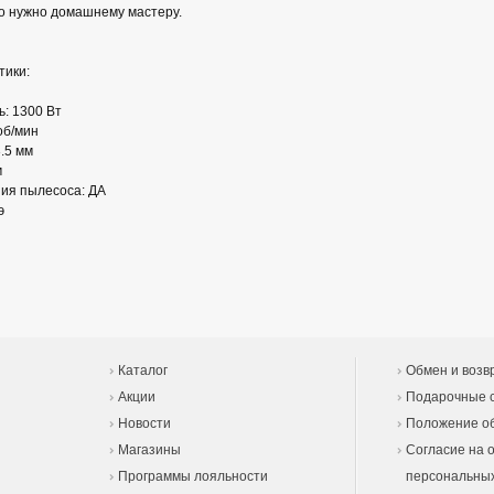
то нужно домашнему мастеру.
тики:
: 1300 Вт
об/мин
3.5 мм
м
ия пылесоса: ДА
э
Каталог
Обмен и возв
Акции
Подарочные 
Новости
Положение об
Магазины
Согласие на 
Программы лояльности
персональны