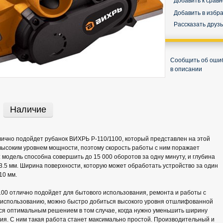
Добавить к срав
Добавить в избр
Рассказать друз
Сообщить об оши
в описании
Наличие
лично подойдет рубанок ВИХРЬ Р-110/1100, который представлен на этой
высоким уровнем мощности, поэтому скорость работы с ним поражает
 модель способна совершить до 15 000 оборотов за одну минуту, и глубина
 3.5 мм. Ширина поверхности, которую может обработать устройство за один
10 мм.
00 отлично подойдет для бытового использования, ремонта и работы с
о использованию, можно быстро добиться высокого уровня отшлифованной
ся оптимальным решением в том случае, когда нужно уменьшить ширину
я. С ним такая работа станет максимально простой. Производительный и