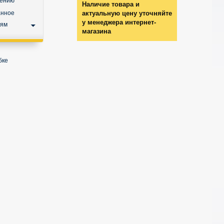
нению
Наличие товара и
анное
актуальную цену уточняйте
у менеджера интернет-
ьям
магазина
бке