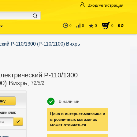
Вход/Регистрация
0
0
0
0
0
руб
кий Р-110/1300 (Р-110/1100) Вихрь
лектрический Р-110/1300
00) Вихрь,
72/5/2
ину
В наличии
один клик
Цена в интернет-магазине и
в розничных магазинах
может отличаться