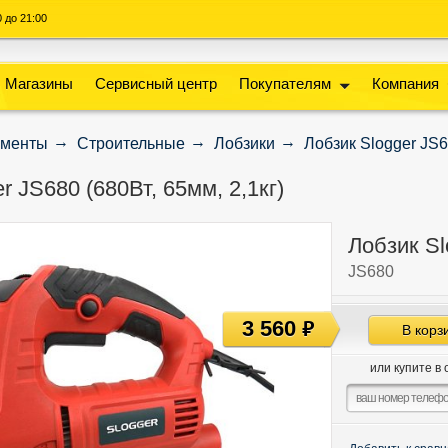
00 до 21:00
Магазины
Сервисный центр
Покупателям
Компания
ументы
Строительные
Лобзики
Лобзик Slogger JS68
r JS680 (680Вт, 65мм, 2,1кг)
Лобзик Sl
JS680
3 560
руб
В корз
или купите в 