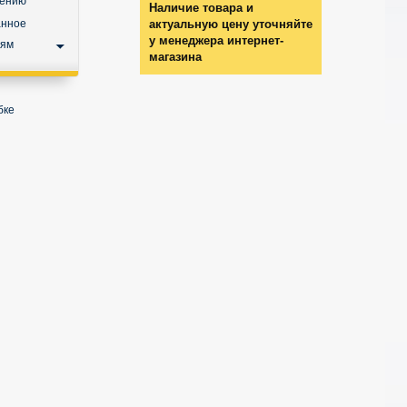
нению
Наличие товара и
анное
актуальную цену уточняйте
у менеджера интернет-
ьям
магазина
бке