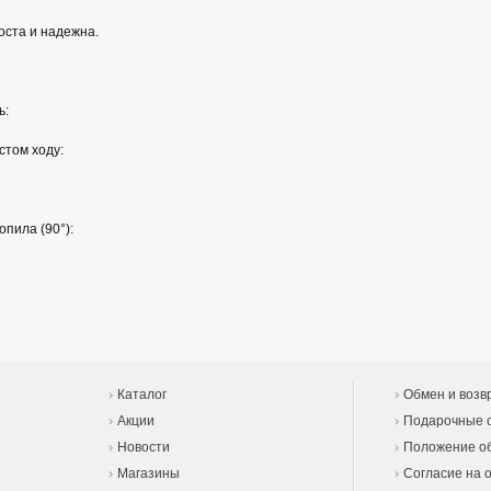
оста и надежна.
ь:
стом ходу:
пила (90°):
Каталог
Обмен и возв
Акции
Подарочные 
Новости
Положение об
Магазины
Согласие на 