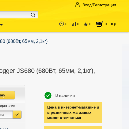
Вход/Регистрация
0
0
0
0
0
руб
0 (680Вт, 65мм, 2,1кг)
ogger JS680 (680Вт, 65мм, 2,1кг),
ину
В наличии
один клик
Цена в интернет-магазине и
в розничных магазинах
может отличаться