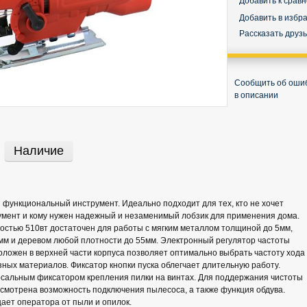
Добавить к срав
Добавить в избр
Рассказать друз
Сообщить об оши
в описании
Наличие
 функциональный инструмент. Идеально подходит для тех, кто не хочет
умент и кому нужен надежный и незаменимый лобзик для применения дома.
стью 510вт достаточен для работы с мягким металлом толщиной до 5мм,
мм и деревом любой плотности до 55мм. Электронный регулятор частоты
оложен в верхней части корпуса позволяет оптимально выбрать частоту хода
зных материалов. Фиксатор кнопки пуска облегчает длительную работу.
сальным фиксатором крепления пилки на винтах. Для поддержания чистоты
смотрена возможность подключения пылесоса, а также функция обдува.
ает оператора от пыли и опилок.