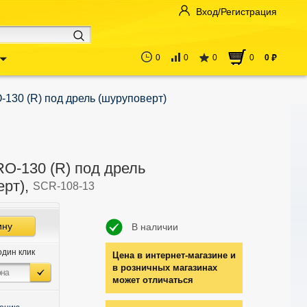
Вход/Регистрация
0
0
0
0
0
руб
130 (R) под дрель (шуруповерт)
O-130 (R) под дрель
ерт),
SCR-108-13
ину
В наличии
один клик
Цена в интернет-магазине и
в розничных магазинах
может отличаться