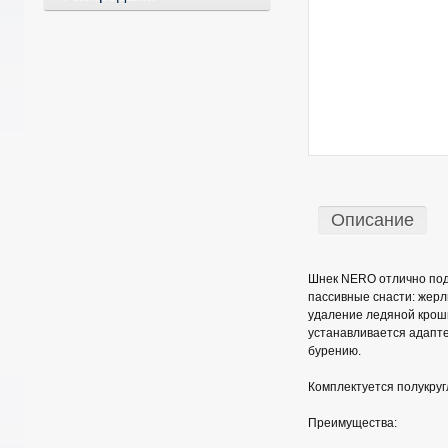
Описание
Шнек NERO отлично подх
пассивные снасти: жерл
удаление ледяной крошк
устанавливается адапте
бурению.
Комплектуется полукруг
Преимущества: