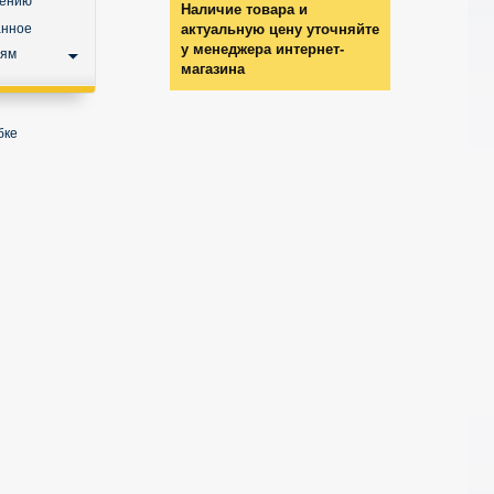
нению
Наличие товара и
анное
актуальную цену уточняйте
у менеджера интернет-
ьям
магазина
бке