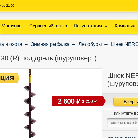
00 до 21:00
Магазины
Сервисный центр
Покупателям
Компания
а и охота
Зимняя рыбалка
Ледобуры
Шнек NERO-
0 (R) под дрель (шуруповерт)
Шнек NER
(шурупов
2 600
руб
3 250
В корз
руб
или купите в 