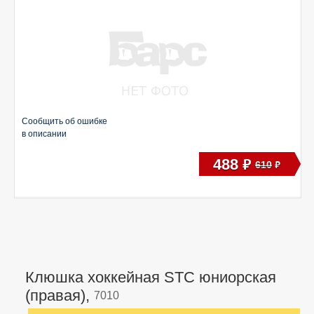
Сообщить об ошибке
в описании
488
руб
610
руб
Клюшка хоккейная STC юниорская
(правая),
7010