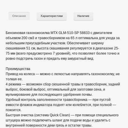
Описание
Характеристики
Наличие
Бензиновая газонокосилка MTX GLM-510-SP 58833 с двигателем
объемом 200 см3 и травосборником на 65 л оптимальна для ухода за
небольшим приусадебным участком. Обеспечивает ширину
скашивания 51 см, высота скашивания регулируется в диапазоне 25-
75 мм (всего предусмотрено 7 уровней), что позволяет более точно и
ровно подстричь газон и придать ему аккуратный вид.
Преимущества
Привод на колеса — можно с легкостью направлять газонокосилку, не
толкая ее.
4 режима — возможен сбор скошенной травы в травосборник, задний
выброс, боковой выброс, оптимальный для заготовки сена, и
мульчирование для последующего удобрения почвы.
Удобный контроль заполненности травосборника — при пустой
емкости флажок индикатора поднят или колеблется, при полной —
покоится.
Быстрая очистка (система Quick Clean) — при помощи специального
штуцера можно подключить шланг для подачи воды и удалить с
внутренней поверхности деки грязь и остатки травы.