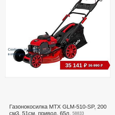
Сообщить об ошибке
в описании
35 141
руб
36 990
руб
Газонокосилка MTX GLM-510-SP, 200
см3, 51см, привод, 65л,
58833