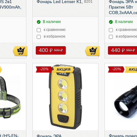
S 2в1
Фонарь Led Lenser K1,
Фонарь ЭРА 
8201
4V900mAh,
Практик 5Вт
COB,3xAAA,се
GB-701
В наличии
В наличии
к сравнению
к сравнени
в избранное
в избранно
400
440
руб
руб
500
550
руб
руб
-20%
-20%
 (HS-FN-
Фонарь ручно
Фонарь ЭРА