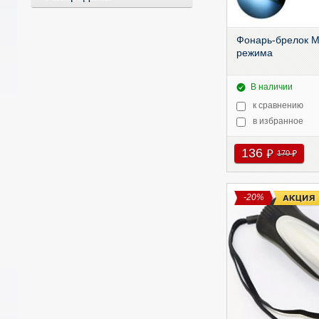
Фонарь-брелок М
режима
В наличии
к сравнению
в избранное
136
руб
170
руб
-20%