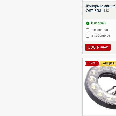
Фонарь кемпинго
OST 3R3,
B82
В наличии
к сравнению
в избранное
336
руб
420
руб
-20%