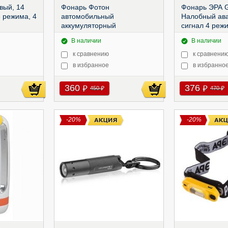
вый, 14
Фонарь Фотон
Фонарь ЭРА 
3 режима, 4
автомобильный
Налобный ав
аккумуляторный
сигнал 4 реж
светодиодный AU-200 (3W,
В наличии
В наличии
3хLR03 в комплекте),
AU-200
к сравнению
к сравнени
в избранное
в избранно
360
376
руб
руб
450
470
руб
руб
-20%
-20%