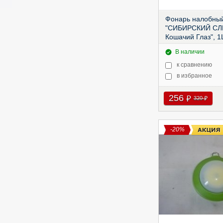
Фонарь налобны
"СИБИРСКИЙ С
Кошачий Глаз", 1
PF-PFL-HL19
В наличии
к сравнению
в избранное
256
руб
320
руб
-20%