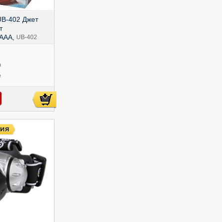
UB-402 Джет
т
AAA,
UB-402
ю
е