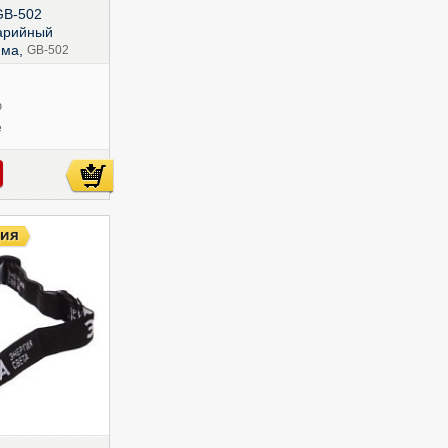
GB-502
арийный
има,
GB-502
ю
е