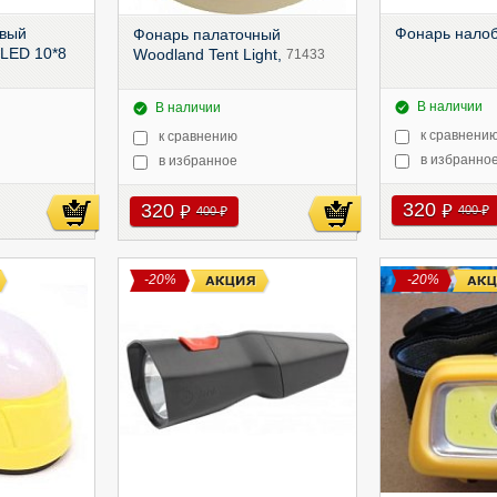
овый
Фонарь нало
Фонарь палаточный
LED 10*8
Woodland Tent Light,
71433
В наличии
В наличии
к сравнени
к сравнению
в избранно
в избранное
320
320
руб
руб
400
400
руб
руб
-20%
-20%