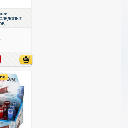
епки
СЛЕДОПЫТ-
OB,
F-PFL-HL47
ю
е