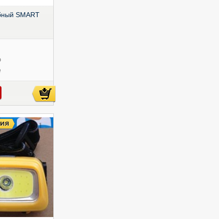
бный SMART
ю
е