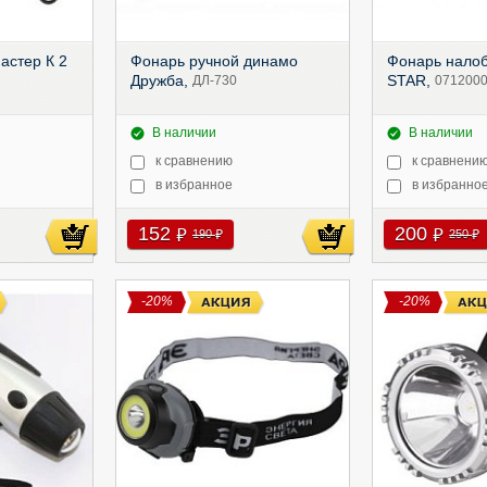
астер К 2
Фонарь ручной динамо
Фонарь нало
Дружба,
STAR,
ДЛ-730
071200
В наличии
В наличии
к сравнению
к сравнени
в избранное
в избранно
152
200
руб
руб
190
250
руб
руб
-20%
-20%