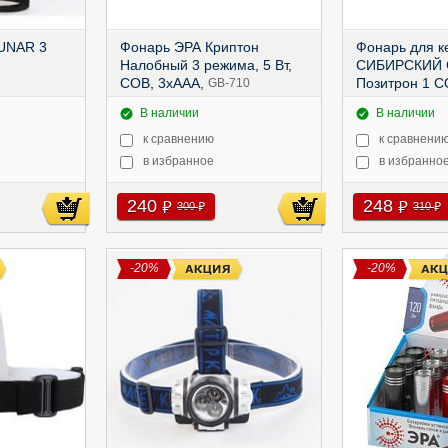
LUNAR 3
Фонарь ЭРА Криптон
Фонарь для к
Налобный 3 режима, 5 Вт,
СИБИРСКИЙ 
СОВ, 3хААА,
Позитрон 1 C
GB-710
2х2032/300,
P
В наличии
В наличии
к сравнению
к сравнени
в избранное
в избранно
240
248
руб
руб
300
310
руб
руб
-20%
-20%