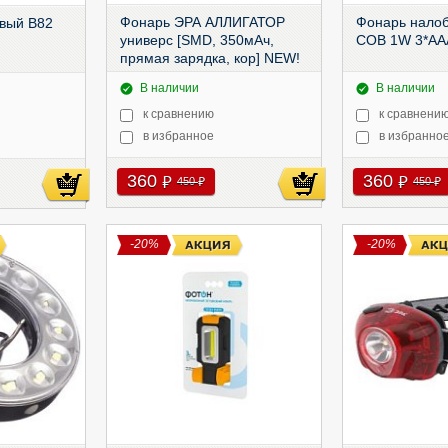
Фонарь ЭРА АЛЛИГАТОР
Фонарь нало
вый B82
универс [SMD, 350мАч,
СОВ 1W 3*АА
прямая зарядка, кор] NEW!
(30),
МА-501
В наличии
В наличии
к сравнению
к сравнени
в избранное
в избранно
360
360
руб
руб
450
450
руб
руб
-20%
-20%