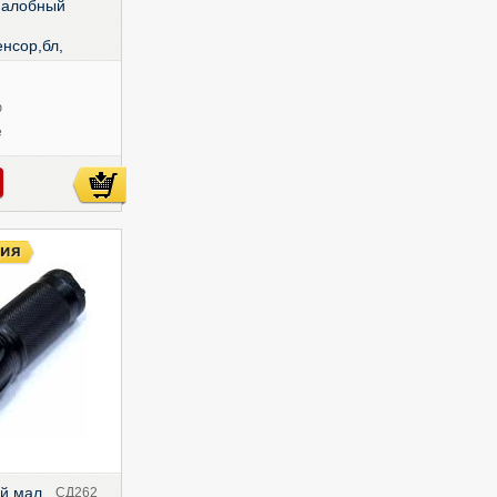
налобный
нсор,бл,
ю
е
й мал.,
СД262