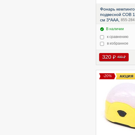
Фонарь кемпинг
подвесной СОВ 1
см 3*ААА,
855-284
В наличии
к сравнению
в избранное
320
руб
400
руб
-20%