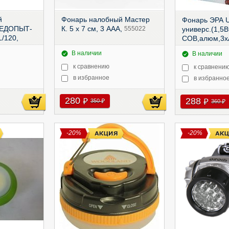
й
Фонарь налобный Мастер
Фонарь ЭРА 
ЛЕДОПЫТ-
К. 5 х 7 см, 3 AAA,
555022
универс.(1,5В
L/120,
COB,алюм,3x
В наличии
В наличии
к сравнению
к сравнени
в избранное
в избранно
280
288
руб
350
руб
руб
360
руб
-20%
-20%