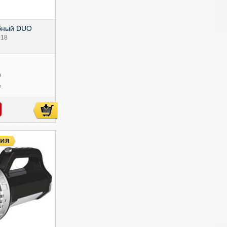
бный DUO
018
ю
е