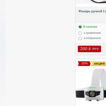
Фонарь ручной 
В наличии
к сравнению
в избранное
200
руб
250
руб
-20%