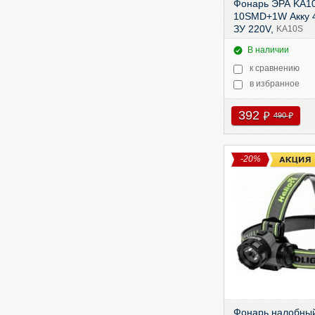
Фонарь ЭРА KA10
10SMD+1W Акку 
ЗУ 220V,
KA10S
В наличии
к сравнению
в избранное
392
руб
490
руб
-20%
Фонарь налобный