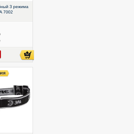
бный 3 режима
А 7002
ю
е