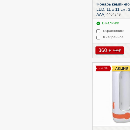
Фонарь кемпинго
LED, 11 х 11 см, 
ААА,
4404249
В наличии
к сравнению
в избранное
360
руб
450
руб
-20%