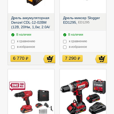
Дрель аккумуляторная
Дрель-миксер Slogger
Denzel CDL-12-02BM
ED1295,
ED1295
(12В, 20Нм, 1,0кг, 2.0А/
ч, 2акк., кейс),
26105
В наличии
В наличии
к сравнению
к сравнению
в избранное
в избранное
6 770
7 290
руб
руб