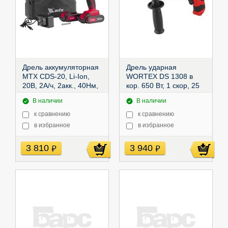
Дрель аккумуляторная
Дрель ударная
MTX CDS-20, Li-Ion,
WORTEX DS 1308 в
20В, 2А/ч, 2акк., 40Нм,
кор. 650 Вт, 1 скор, 25
2,1кг,
мм (Быстрозажимной
26186
В наличии
В наличии
паторон),
DS130800029
к сравнению
к сравнению
в избранное
в избранное
3 810
3 940
руб
руб