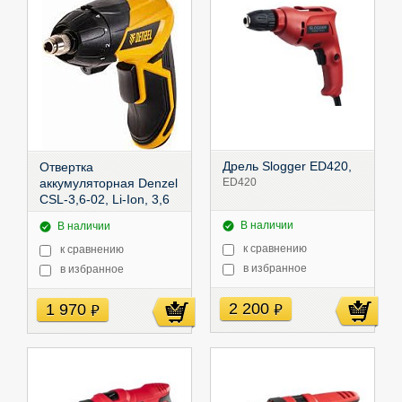
Дрель Slogger ED420,
Отвертка
аккумуляторная Denzel
ED420
CSL-3,6-02, Li-Ion, 3,6
В, 1,3 Ач, в блистере,
В наличии
В наличии
26002
к сравнению
к сравнению
в избранное
в избранное
2 200
1 970
руб
руб