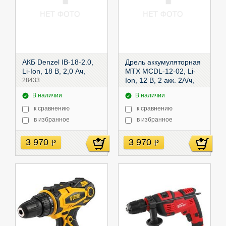
АКБ Denzel IB-18-2.0,
Дрель аккумуляторная
Li-Ion, 18 В, 2,0 Ач,
MTX MCDL-12-02, Li-
Ion, 12 В, 2 акк. 2А/ч,
28433
20Нм,
26182
В наличии
В наличии
к сравнению
к сравнению
в избранное
в избранное
3 970
3 970
руб
руб