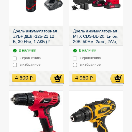
Дрель аккумуляторная
Дрель аккумуляторная
ЗУБР ДШЛ-125-21 12
MTX CDS-BL-20, Li-Ion,
В, 30 Н·м, 1 АКБ (2
20В, 50Нм, 2акк., 2А/ч,
А·ч),
2,1кг бесщет.,
ДШЛ-125-21
26187
В наличии
В наличии
к сравнению
к сравнению
в избранное
в избранное
4 600
4 960
руб
руб