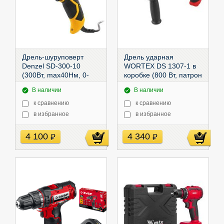
Дрель-шуруповерт
Дрель ударная
Denzel SD-300-10
WORTEX DS 1307-1 в
(300Вт, max40Нм, 0-
коробке (800 Вт, патрон
400/0-1600, 1,6кг),
ЗВП, 1 скор.),
1325477
В наличии
В наличии
26201
к сравнению
к сравнению
в избранное
в избранное
4 100
4 340
руб
руб