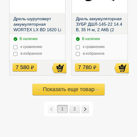
Дрель-шуруповерт
Дрель аккумуляторная
аккумуляторная
ЗУБР ДШЛ-145-22 14.4
WORTEX LX BD 1820 Li
В, 35 Н·м, 2 АКБ (2
(18.0 В, 2 акк., 2.0 А/ч
А·ч),
ДШЛ-145-22
В наличии
В наличии
Li-Ion, 2 скор.,30 Нм),
329076
к сравнению
к сравнению
в избранное
в избранное
7 580
7 780
руб
руб
Показать еще товар
1
2