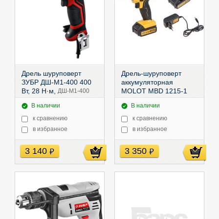
Дрель шуруповерт
Дрель-шуруповерт
ЗУБР ДШ-М1-400 400
аккумуляторная
Вт, 28 Н·м,
MOLOT MBD 1215-1
ДШ-М1-400
DLi в кор. (12В, 2 акк.,
В наличии
В наличии
1.5 А/ч Li-Ion, 25 Нм),
1335613
к сравнению
к сравнению
в избранное
в избранное
3 140
3 350
руб
руб