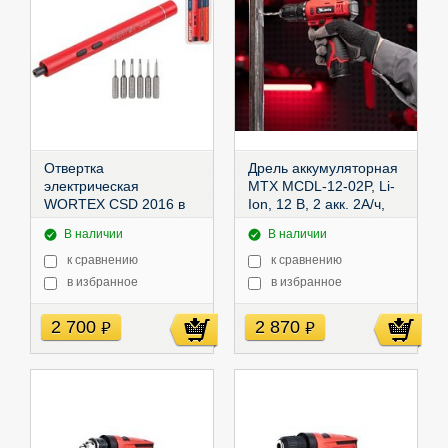
Отвертка
Дрель аккумуляторная
электрическая
MTX MCDL-12-02P, Li-
WORTEX CSD 2016 в
Ion, 12 В, 2 акк. 2А/ч,
блистере 0.15 Нм, 160
20Нм,
26181
В наличии
В наличии
об/мин,
1323397
к сравнению
к сравнению
в избранное
в избранное
2 700
2 870
руб
руб