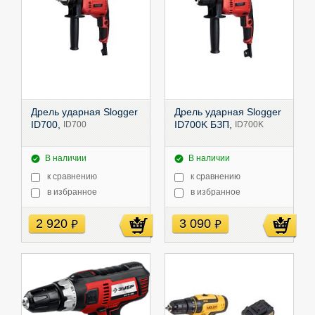
Дрель ударная Slogger
Дрель ударная Slogger
ID700,
ID700K БЗП,
ID700
ID700K
В наличии
В наличии
к сравнению
к сравнению
в избранное
в избранное
2 920
3 090
руб
руб