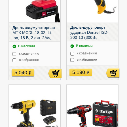
Дрель-шуруповерт
Дрель аккумуляторная
ударная Denzel ISD-
MTX MCDL-18-02, Li-
300-13 (300Вт,
Ion, 18 В, 2 акк. 2А/ч,
max40Нм, 0-400/0-
30Нм,
26185
В наличии
В наличии
1600, 1,6кг),
26211
к сравнению
к сравнению
в избранное
в избранное
5 190
5 040
руб
руб