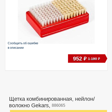
Сообщить об ошибке
в описании
952
руб
1 190
руб
Щетка комбинированная, нейлон/
волокно Gekars,
886065