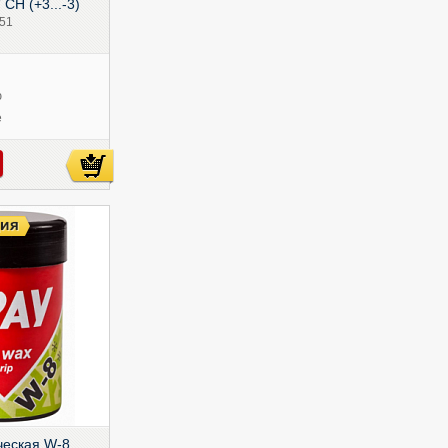
СН (+3...-3)
51
ю
е
ческая W-8