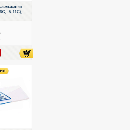
скольжения
-6С, -5-11С),
ю
е