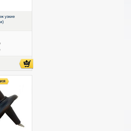
ыж узкие
м)
ю
е