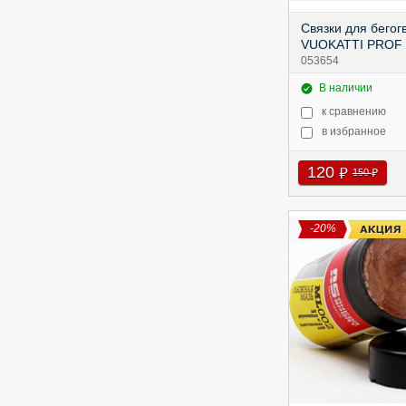
Связки для бегог
VUOKATTI PROF 
053654
В наличии
к сравнению
в избранное
120
руб
150
руб
-20%