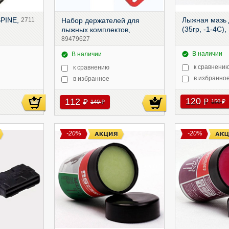
SPINE,
Лыжная мазь
2711
Набор держателей для
(35гр, -1-4С),
лыжных комплектов,
89479627
В наличии
В наличии
к сравнени
к сравнению
в избранно
в избранное
120
112
руб
руб
150
140
руб
руб
-20%
-20%