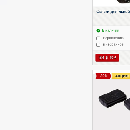
Связки для лыж 
В наличии
к сравнению
в избранное
68
руб
85
руб
-20%