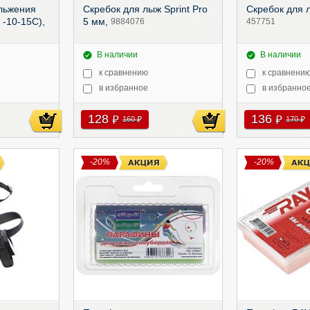
льжения
Скребок для лыж Sprint Pro
Скребок для 
, -10-15С),
5 мм,
9884076
457751
В наличии
В наличии
к сравнению
к сравнени
в избранное
в избранно
128
136
руб
руб
160
170
руб
руб
-20%
-20%