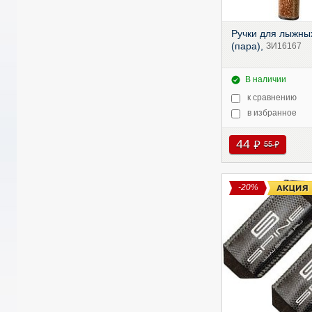
Ручки для лыжны
(пара),
ЗИ16167
В наличии
к сравнению
в избранное
44
руб
55
руб
-20%