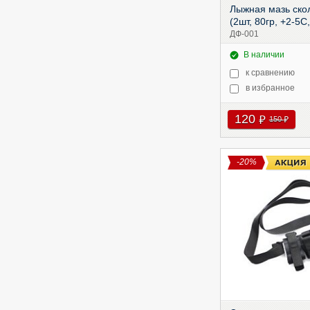
Лыжная мазь ско
(2шт, 80гр, +2-5С
ДФ-001
В наличии
к сравнению
в избранное
120
руб
150
руб
-20%