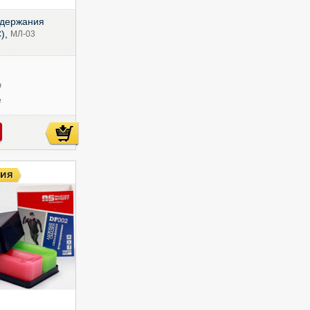
 держания
С),
МЛ-03
ю
е