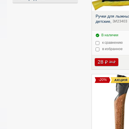
Ручки для лыжны
детские,
ЗИ23403
В наличии
к сравнению
в избранное
28
руб
34
руб
-20%