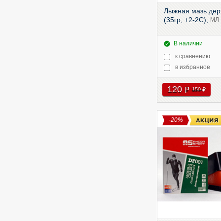
Лыжная мазь де
(35гр, +2-2С),
МЛ-
В наличии
к сравнению
в избранное
120
руб
150
руб
-20%