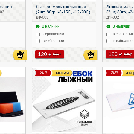
ржания
Лыжная мазь скольжения
Лыжная мазь 
(2шт, 80гр, -8-15С, -12-20С),
(2шт, 80гр, -2
02
ДФ-003
ДФ-002
В наличии
В наличии
к сравнению
к сравнени
в избранное
в избранно
120
120
руб
руб
150
150
руб
руб
-20%
-20%