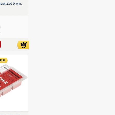
лыж Zet 5 мм,
ю
е