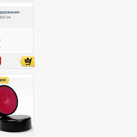
 держания
МЛ-04
ю
е