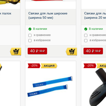
х палок
Связки для лыж широкие
Связки для л
(ширина 50 мм)
(ширина 20 м
В наличии
В наличии
к сравнению
к сравнени
в избранное
в избранно
40
40
руб
руб
50
50
руб
руб
-20%
-20%