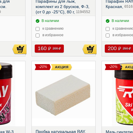
а для
Парафины для лыж,
Парафин RAY 
см.
комплект из 2 брусков, Ф-З,
Красная,
6516
(от 0 до -25°C), 80 г,
0
1194552
В наличии
В наличии
к сравнению
к сравнени
в избранное
в избранно
160
200
руб
руб
200
250
руб
руб
-20%
-20%
Пробка натуральная RAY,
кая W-3
Мазь синтети