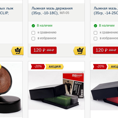
вых лыж
Лыжная мазь держания
Лыжная мазь
CLIP,
(35гр, -10-18С),
(35гр, -14-25
МЛ-05
В наличии
В наличии
к сравнению
к сравнени
в избранное
в избранно
120
120
руб
руб
150
150
руб
руб
-20%
-20%