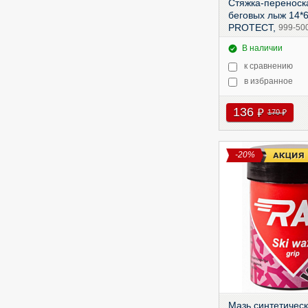
Стяжка-переноск
беговых лыж 14*6
PROTECT,
999-50
В наличии
к сравнению
в избранное
136
руб
170
руб
-20%
Мазь синтетичес