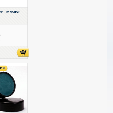
ыжных палок
ю
е