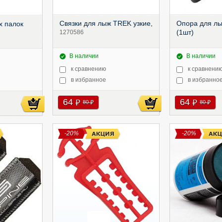
Связки для лыж TREK узкие,
Опора для л
х палок
(1шт)
1270586
В наличии
В наличии
к сравнению
к сравнени
в избранное
в избранно
64
64
руб
руб
80
80
руб
руб
-20%
-20%