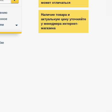
может отличаться
нению
Наличие товара и
анное
актуальную цену уточняйте
у менеджера интернет-
ьям
магазина
бке