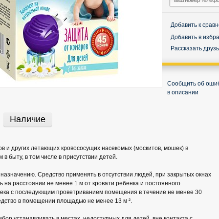
Добавить к срав
Добавить в избр
Рассказать друз
Сообщить об оши
в описании
Наличие
в и других летающих кровососущих насекомых (москитов, мошек) в
в быту, в том числе в присутствии детей.
 назначению. Средство применять в отсутствии людей, при закрытых окнах
ь на расстоянии не менее 1 м от кровати ребенка и постоянного
ека с последующим проветриванием помещения в течение не менее 30
едство в помещении площадью не менее 13 м ².
ор устанавливать в местах, недоступных для детей, вне контакта с