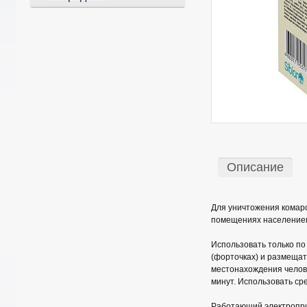
Описание
Для уничтожения комаро
помещениях населением 
Использовать только по
(форточках) и размещат
местонахождения челов
минут. Использовать ср
Работающий электроприб