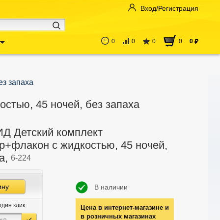
Вход/Регистрация
0
0
0
0
0
руб
ез запаха
тью, 45 ночей, без запаха
 Детский комплект
р+флакон с жидкостью, 45 ночей,
а,
6-224
ину
В наличии
один клик
Цена в интернет-магазине и
в розничных магазинах