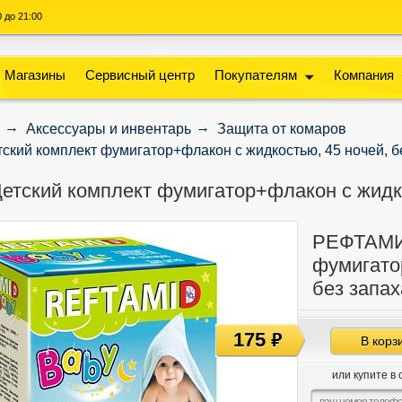
00 до 21:00
Магазины
Сервисный центр
Покупателям
Компания
Аксессуары и инвентарь
Защита от комаров
кий комплект фумигатор+флакон с жидкостью, 45 ночей, б
ский комплект фумигатор+флакон с жидкос
РЕФТАМИД
фумигато
без запах
175
руб
В корз
или купите в 