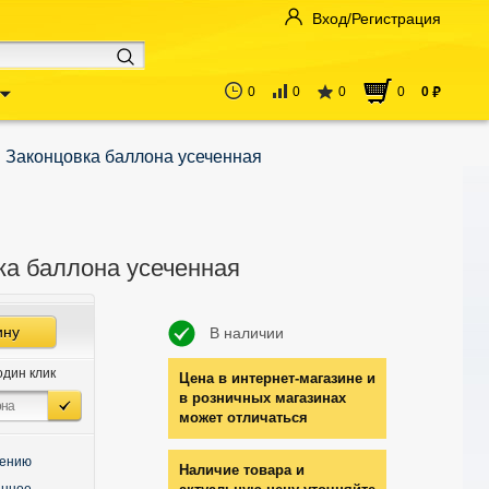
Вход/Регистрация
0
0
0
0
0
руб
Законцовка баллона усеченная
ка баллона усеченная
ину
В наличии
один клик
Цена в интернет-магазине и
в розничных магазинах
может отличаться
нению
Наличие товара и