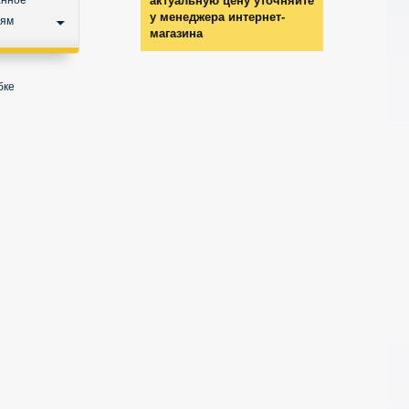
анное
актуальную цену уточняйте
у менеджера интернет-
ьям
магазина
бке