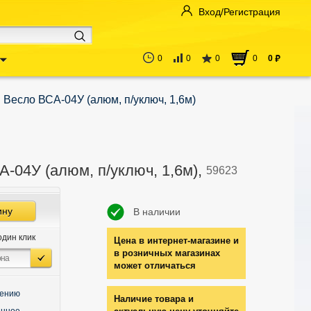
Вход/Регистрация
0
0
0
0
0
руб
Весло ВСА-04У (алюм, п/уключ, 1,6м)
-04У (алюм, п/уключ, 1,6м),
59623
ину
В наличии
один клик
Цена в интернет-магазине и
в розничных магазинах
может отличаться
нению
Наличие товара и