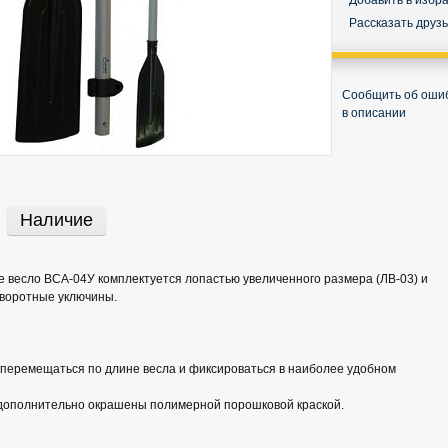
Добавить в избр
Рассказать друз
Сообщить об оши
в описании
Наличие
 весло ВСА-04У комплектуется лопастью увеличенного размера (ЛВ-03) и
оворотные уключины.
 перемещаться по длине весла и фиксироваться в наиболее удобном
дополнительно окрашены полимерной порошковой краской.