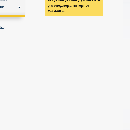
анное
актуальную цену уточняйте
у менеджера интернет-
ьям
магазина
бке