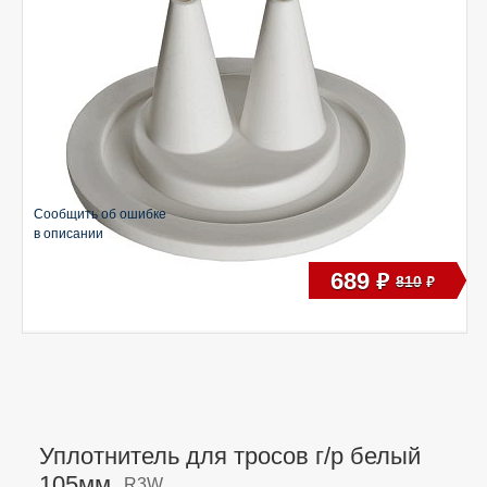
Сообщить об ошибке
в описании
689
руб
810
руб
Уплотнитель для тросов г/р белый
105мм,
R3W