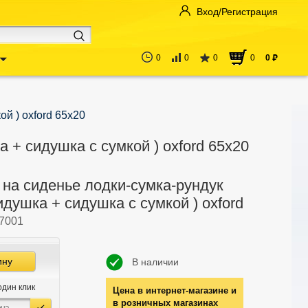
Вход/Регистрация
0
0
0
0
0
руб
й ) oxford 65х20
 + сидушка с сумкой ) oxford 65х20
 на сиденье лодки-сумка-рундук
идушка + сидушка с сумкой ) oxford
7001
ину
В наличии
один клик
Цена в интернет-магазине и
в розничных магазинах