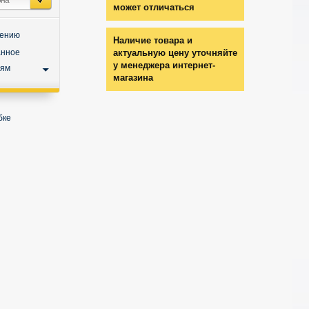
может отличаться
нению
Наличие товара и
анное
актуальную цену уточняйте
у менеджера интернет-
ьям
магазина
бке