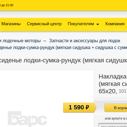
00 до 21:00
Магазины
Сервисный центр
Покупателям
Компания
и лодочные моторы
Запчасти и аксессуары для лодок
денье лодки-сумка-рундук (мягкая сидушка + сидушка с сумко
сиденье лодки-сумка-рундук (мягкая сидушка
Накладка
(мягкая с
65х20,
101
1 590
руб
В корз
или купите в 