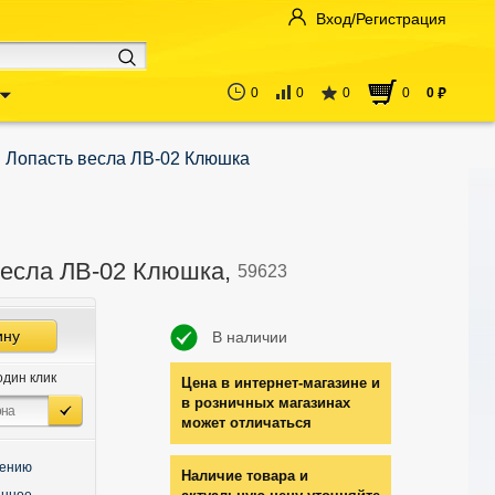
Вход/Регистрация
0
0
0
0
0
руб
Лопасть весла ЛВ-02 Клюшка
весла ЛВ-02 Клюшка,
59623
ину
В наличии
один клик
Цена в интернет-магазине и
в розничных магазинах
может отличаться
нению
Наличие товара и