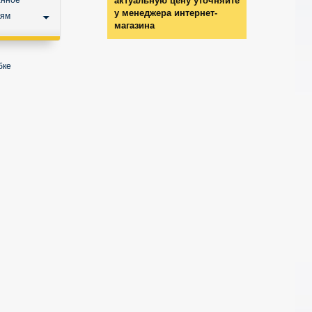
анное
актуальную цену уточняйте
у менеджера интернет-
ьям
магазина
бке