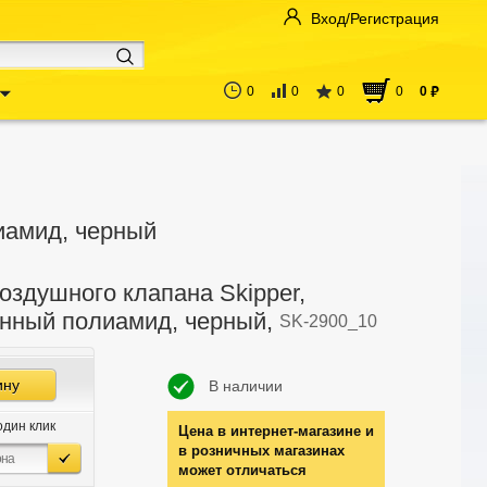
Вход/Регистрация
0
0
0
0
0
руб
иамид, черный
оздушного клапана Skipper,
нный полиамид, черный,
SK-2900_10
ину
В наличии
один клик
Цена в интернет-магазине и
в розничных магазинах
может отличаться