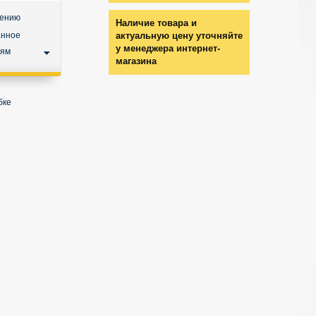
нению
Наличие товара и
анное
актуальную цену уточняйте
у менеджера интернет-
ьям
магазина
бке