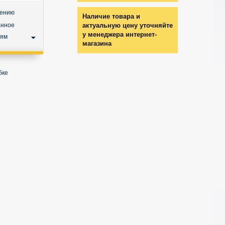
нению
Наличие товара и
анное
актуальную цену уточняйте
у менеджера интернет-
ьям
магазина
бке