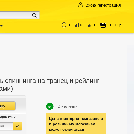
Вход/Регистрация
0
0
0
0
0
руб
 спиннинга на транец и рейлинг
ами)
ину
В наличии
один клик
Цена в интернет-магазине и
в розничных магазинах
может отличаться