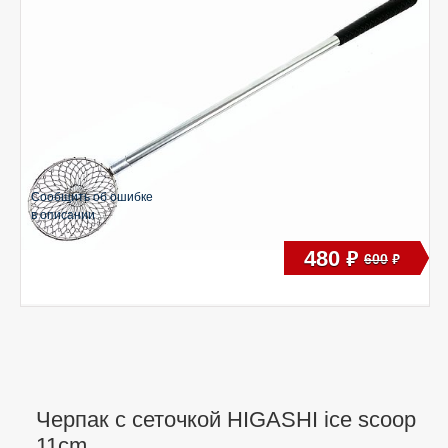
Сообщить об ошибке
в описании
480
руб
600
руб
Черпак с сеточкой HIGASHI ice scoop
11cm