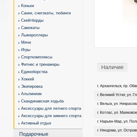
Коньки
Санки, снегокаты, тюбинги
Скейтборды
Самокаты
Лыжероллеры
Мячи
Игры
Спорткомплексы
Фитнес и тренажеры
Наличие
Единоборства
Хоккей
г. Архангельск, пр. Об
Экипировка
Альпинизм
г. Великий Устюг, ул. Г
Скандинавская ходьба
г. Вельск, ул. Некрасова
Аксессуары для летнего спорта
г. Котлас, ул. Маяковско
Аксессуары для зимнего спорта
г. Нарьян-Мар, ул. Пол
Активный отдых
г. Няндома, ул. Островс
Подарочные