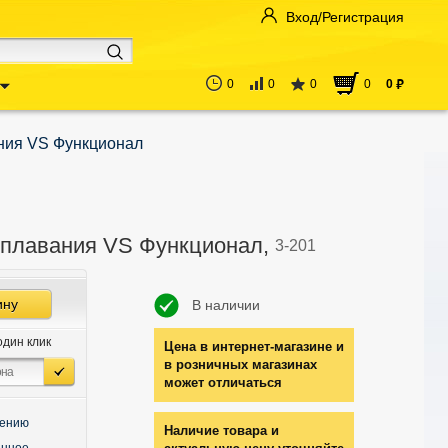
Вход/Регистрация
0
0
0
0
0
руб
ния VS Функционал
 плавания VS Функционал,
3-201
ину
В наличии
один клик
Цена в интернет-магазине и
в розничных магазинах
может отличаться
нению
Наличие товара и