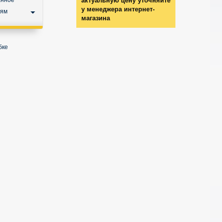
анное
актуальную цену уточняйте
у менеджера интернет-
ьям
магазина
бке