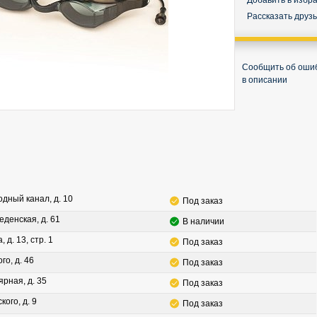
Добавить в избр
Рассказать друз
Сообщить об оши
в описании
водный канал, д. 10
Под заказ
леденская, д. 61
В наличии
, д. 13, стр. 1
Под заказ
го, д. 46
Под заказ
ярная, д. 35
Под заказ
кого, д. 9
Под заказ