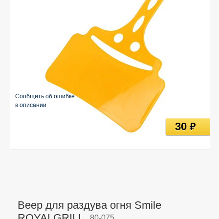
Сообщить об ошибке
в описании
30
руб
Веер для раздува огня Smile
ROYALGRILL,
80-075