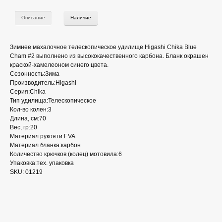
Описание
Наличие
Зимнее махалочное телескопическое удилище Higashi Chika Blue
Cham #2 выполнено из высококачественного карбона. Бланк окрашен
краской-хамелеоном синего цвета.
Сезонность:Зима
Производитель:Higashi
Серия:Chika
Тип удилища:Телескопическое
Кол-во колен:3
Длина, см:70
Вес, гр:20
Материал рукояти:EVA
Материал бланка:карбон
Количество крючков (колец) мотовила:6
Упаковка:тех. упаковка
SKU: 01219