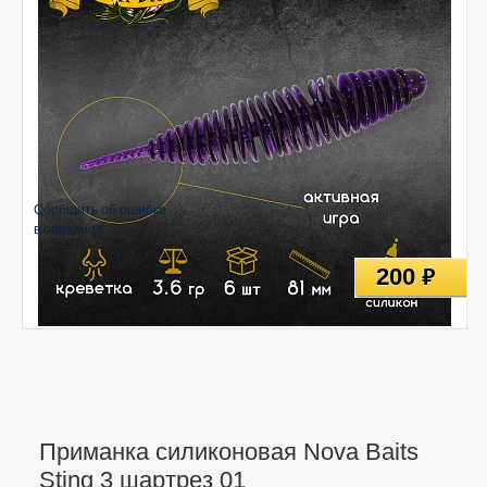
Сообщить об ошибке
в описании
200
руб
Приманка силиконовая Nova Baits
Sting 3 шартрез 01