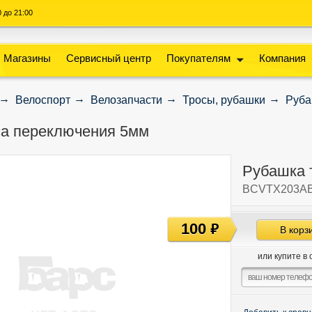
00 до 21:00
Магазины
Сервисный центр
Покупателям
Компания
Велоспорт
Велозапчасти
Тросы, рубашки
Руба
са переключения 5мм
Рубашка 
BCVTX203A
100
руб
В корз
или купите в 