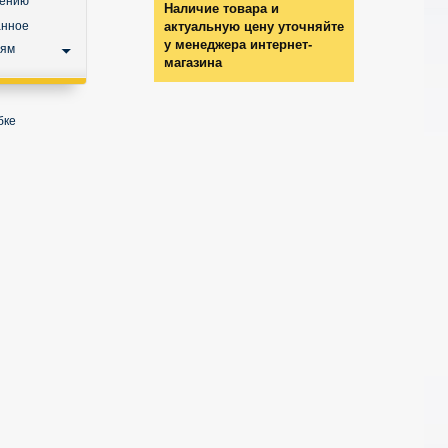
нению
Наличие товара и
анное
актуальную цену уточняйте
у менеджера интернет-
ьям
магазина
бке