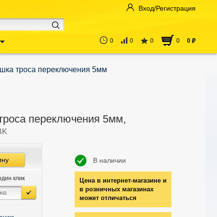
Вход/Регистрация
0
0
0
0
0
руб
шка троса переключения 5мм
троса переключения 5мм,
BK
ину
В наличии
один клик
Цена в интернет-магазине и
в розничных магазинах
может отличаться