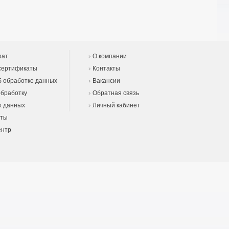
рат
О компании
сертификаты
Контакты
 обработке данных
Вакансии
обработку
Обратная связь
х данных
Личный кабинет
еты
ентр