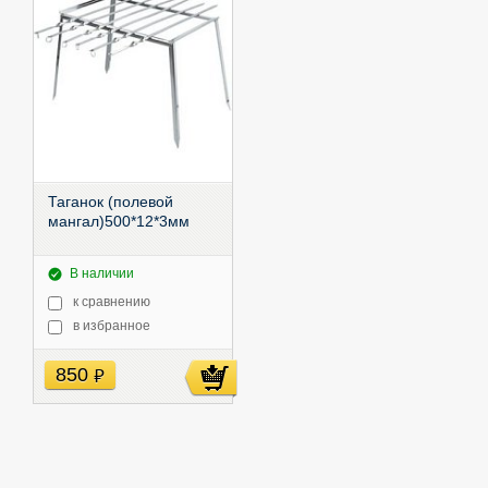
Таганок (полевой
мангал)500*12*3мм
В наличии
к сравнению
в избранное
850
руб