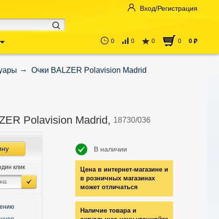
Вход/Регистрация
0
0
0
0
0
руб
суары
Очки BALZER Polavision Madrid
ER Polavision Madrid,
18730/036
ину
В наличии
один клик
Цена в интернет-магазине и
в розничных магазинах
может отличаться
нению
Наличие товара и