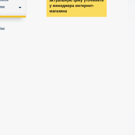
анное
актуальную цену уточняйте
у менеджера интернет-
ьям
магазина
бке