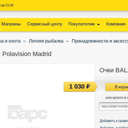
00 до 21:00
Магазины
Сервисный центр
Покупателям
Компания
а и охота
Летняя рыбалка
Принадлежности и аксес
Polavision Madrid
Очки BALZ
1 030
руб
В корз
или купите в 
Добавить к срав