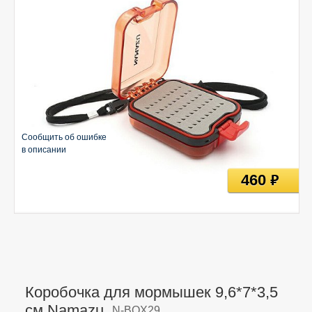
Сообщить об ошибке
в описании
460
руб
Коробочка для мормышек 9,6*7*3,5
см Namazu,
N-BOX29